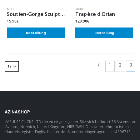
MODE
MODE
Soutien-Gorge Sculptant Ultra-Léger – Dentelle Respirante en Soie Glacée
Trapèze d'Orian
15.90€
129.90€
Bestellung
Bestellung
1
2
3
AZINASHOP
IMPULSE CLICKS LTD deren eingetragener Sitz sich befindet 36 Ascension
Avenue, Norwich, United Kingdom, NR5 0WH, Das Unternehmen ist im
Handelsregister Englisch unter der Nummer eingetragen. ... : 14396713.