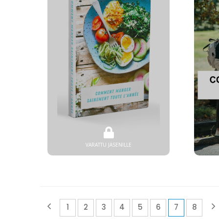
VARATTU JÄSENILLE
(current)
1
2
3
4
5
6
7
8