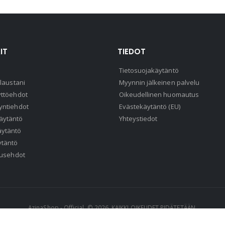
IT
TIEDOT
Tietosuojakäytäntö
ilaustani
Myynnin jälkeinen palvelu
yttöehdot
Oikeudellinen huomautus
yntiehdot
Evästekäytäntö (EU)
äytäntö
Yhteystiedot
äytäntö
ytäntö
lausehdot
AzinaShop - Official. © 2026. KAIKKI OIKEUDET PIDÄTETÄÄN.