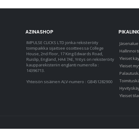
AZINASHOP
PIKALINK
IMPULSE CLICKS LTD jonka rekisteröity
Jäsenalue
toimipaikka sijaitsee osoitteessa College
Hallinnoi t
House, 2nd Floor, 17 King Edwards Road,
Yleiset kä
Ruislip, England, HA4 7AE, Yritys on rekisteröity
kaupparekisteriin englanti numerolla :
Yleiset my
14396713.
Palautusk
Toimitusk
Yhteisön sisäinen ALV-numero : GB451282900
Hyvityskä
Yleiset ti