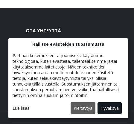
OTA YHTEYTTÄ
contact@azinashop.com
Hallitse evästeiden suostumusta
Puhelin: +33 1 89 86 15 49
Du lundi au vendredi de 8h30 à 18h30 et le
Parhaan kokemuksen tarjoamiseksi käytämme
samedi de 8h30 à 13h30
teknologioita, kuten evästeitä, tallentaaksemme ja/tai
käyttääksemme laitetietoja. Näiden tekniikoiden
hyväksyminen antaa meille mahdollisuuden käsitellä
KIELI
tietoja, kuten selauskäyttäytymistä tai yksilöllisiä
Suomi
tunnuksia tällä sivustolla. Suostumuksen jättäminen tai
suostumuksen peruuttaminen voi vaikuttaa haitallisesti
tiettyihin ominaisuuksiin ja toimintoihin.
Lue lisää
Kieltäytyä
Hyväksyä