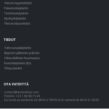
Yleiset myyntiehdot
Palautuskäytäntö
Toimituskäytäntö
Hyvityskäytäntö
Yleiset tilausehdot
TIEDOT
Tietosuojakäytäntö
Myynnin jälkeinen palvelu
Oikeudellinen huomautus
Evästekäytäntö (EU)
Yhteystiedot
OTA YHTEYTTÄ
contact@azinashop.com
Puhelin: +33 1 89 86 15 49
Du lundi au vendredi de 8h30 à 18h30 et le samedi de 8h30 à 13h30