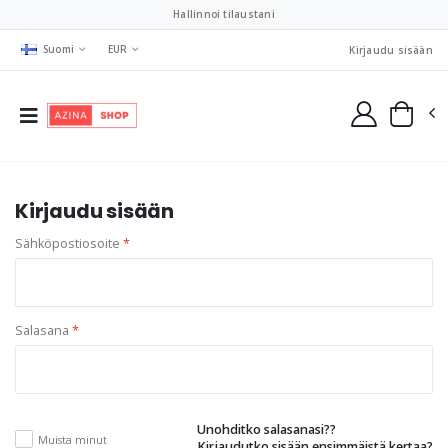
Hallinnoi tilaustani
Suomi
EUR
Kirjaudu sisään
Kirjaudu sisään
Sähköpostiosoite
*
Salasana
*
Unohditko salasanasi??
Muista minut
Kirjaudutko sisään ensimmäistä kertaa?