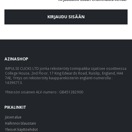
KIRJAUDU SISÄÄN
AZINASHOP
IMPULSE CLICKS LTD jonka rekisteröity toimipaikka sijaitsee osoitteessa
College House, 2nd Floor, 17 King Edwards Road, Ruislip, England, HA4
7AE, Yritys on rekisteröity kaupparekisteriin englanti numerolla :
14396713.
Yhteisön sisäinen ALV-numero : GB451282900
PIKALINKIT
Jäsenalue
Hallinnoi tilaustani
Yleiset käyttöehdot