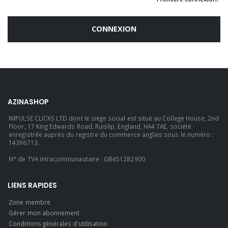
CONNEXION
AZINASHOP
IMPULSE CLICKS LTD dont le siège social est situé au College House, 2nd
Floor, 17 King Edwards Road, Ruislip, England, HA4 7AE, société
enregistrée auprès du registre du commerce anglais sous le numéro :
14396713.
N° de TVA intracommunautaire : GB451282900
LIENS RAPIDES
Zone membre
Gérer mon abonnement
Conditions générales d'utilisation