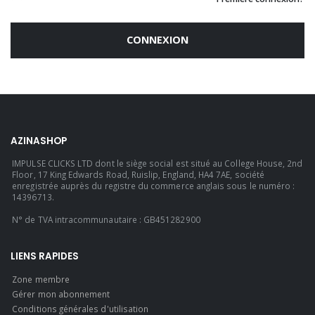
CONNEXION
AZINASHOP
IMPULSE CLICKS LTD dont le siège social est situé au College House, 2nd
Floor, 17 King Edwards Road, Ruislip, England, HA4 7AE, société
enregistrée auprès du registre du commerce anglais sous le numéro :
14396713.
N° de TVA intracommunautaire : GB451282900
LIENS RAPIDES
Zone membre
Gérer mon abonnement
Conditions générales d'utilisation