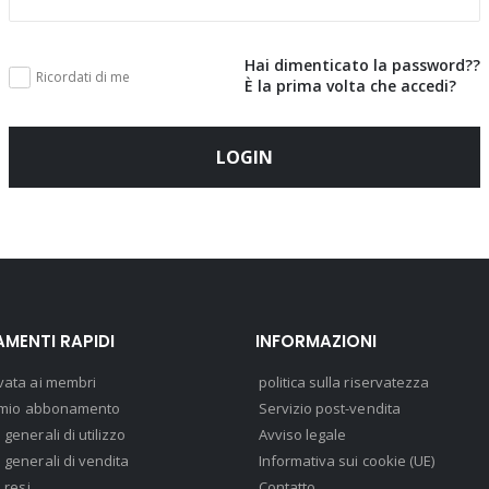
Hai dimenticato la password??
Ricordati di me
È la prima volta che accedi?
LOGIN
MENTI RAPIDI
INFORMAZIONI
vata ai membri
politica sulla riservatezza
il mio abbonamento
Servizio post-vendita
 generali di utilizzo
Avviso legale
 generali di vendita
Informativa sui cookie (UE)
i resi
Contatto