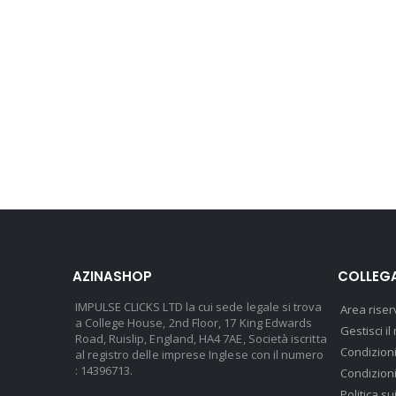
AZINASHOP
COLLEGA
IMPULSE CLICKS LTD la cui sede legale si trova
Area riser
a College House, 2nd Floor, 17 King Edwards
Gestisci 
Road, Ruislip, England, HA4 7AE, Società iscritta
Condizioni
al registro delle imprese Inglese con il numero
: 14396713.
Condizioni
Politica su