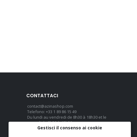
CONTATTACI
contact@azinashop.com
Telefono: +33 1 89 86 15 49
Du lundi au vendredi de 8h30 à 18h30 et le
samedi de 8h30 à 13h30
Gestisci il consenso ai cookie