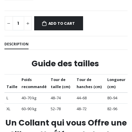
ADD TO CART
DESCRIPTION
Guide des tailles
Poids
Tour de
Tour de
Longueur
Taille
recommandé
taille (cm)
hanches (cm)
(cm)
L
40–70 kg
48–74
44–68
80–94
XL
60–90 kg
52–78
48–72
82–96
Un Collant qui vous Offre une