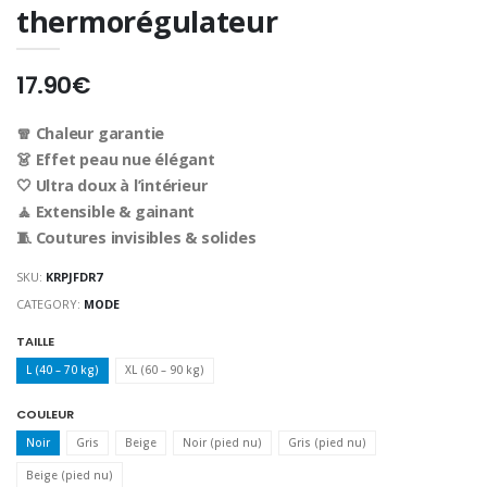
thermorégulateur
17.90€
🧣 Chaleur garantie
👗 Effet peau nue élégant
🤍 Ultra doux à l’intérieur
🧘 Extensible & gainant
🧵 Coutures invisibles & solides
SKU:
KRPJFDR7
CATEGORY:
MODE
TAILLE
L (40 – 70 kg)
XL (60 – 90 kg)
COULEUR
Noir
Gris
Beige
Noir (pied nu)
Gris (pied nu)
Beige (pied nu)