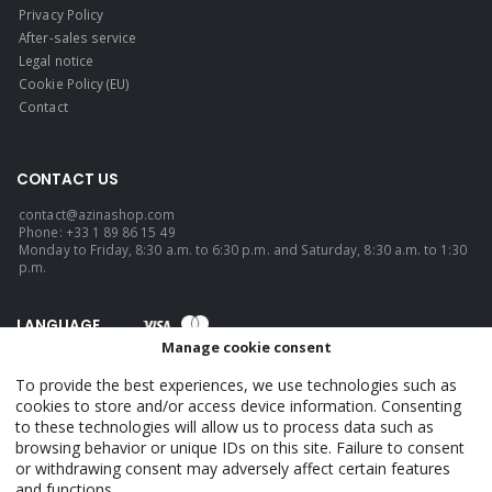
Privacy Policy
After-sales service
Legal notice
Cookie Policy (EU)
Contact
CONTACT US
contact@azinashop.com
Phone: +33 1 89 86 15 49
Monday to Friday, 8:30 a.m. to 6:30 p.m. and Saturday, 8:30 a.m. to 1:30
p.m.
LANGUAGE
Manage cookie consent
English
To provide the best experiences, we use technologies such as
cookies to store and/or access device information. Consenting
to these technologies will allow us to process data such as
AzinaShop - Official. © 2026. ALL RIGHTS RESERVED.
browsing behavior or unique IDs on this site. Failure to consent
or withdrawing consent may adversely affect certain features
and functions.