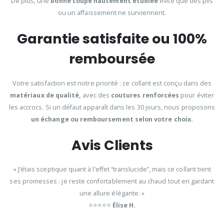
De plus, une
bonne coupe hautement étudiée
évite que des plis
ou un affaissement ne surviennent.
Garantie satisfaite ou 100%
remboursée
Votre satisfaction est notre priorité : ce collant est conçu dans des
matériaux de qualité,
avec des
coutures renforcées
pour éviter
les accrocs. Si un défaut apparaît dans les 30 jours, nous proposons
un échange ou remboursement selon votre choix.
Avis Clients
« J’étais sceptique quant à l’effet “translucide”, mais ce collant tient
ses promesses : je reste confortablement au chaud tout en gardant
une allure élégante. »
⭐⭐⭐⭐⭐
Élise H.