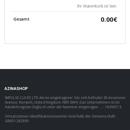
Ihr Warenkorb ist leer.
0.00€
Gesamt
AZINASHOP
IMPULSE CLICKS LTD deren eingetragener Sitz sich befindet 36 Ascension
Avenue, Norwich, United Kingdom, NR5 0WH, Das Unternehmen ist im
Handelsregister Englisch unter der Nummer eingetragen. ... : 14396713.
Umsatzsteuer-Identifikationsnummer innerhalb der Gemeinschaft :
GB451282900