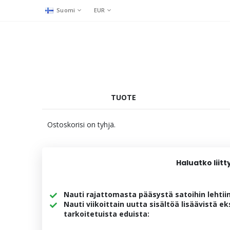
Suomi
EUR
TUOTE
Ostoskorisi on tyhjä.
Haluatko liit
Nauti rajattomasta pääsystä satoihin lehtiin
Nauti viikoittain uutta sisältöä lisäävistä eks
tarkoitetuista eduista: