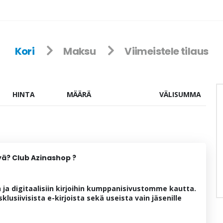
Kori
Maksu
Viimeistele tilaus
HINTA
MÄÄRÄ
VÄLISUMMA
tyä? Club Azinashop ?
 ja digitaalisiin kirjoihin kumppanisivustomme kautta.
klusiivisista e-kirjoista sekä useista vain jäsenille