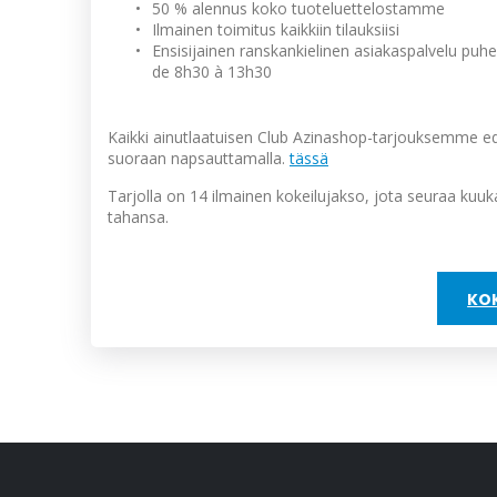
•
50 % alennus koko tuoteluettelostamme
•
Ilmainen toimitus kaikkiin tilauksiisi
•
Ensisijainen ranskankielinen asiakaspalvelu puhe
de 8h30 à 13h30
Kaikki ainutlaatuisen Club Azinashop-tarjouksemme edu
suoraan napsauttamalla.
tässä
Tarjolla on 14 ilmainen kokeilujakso, jota seuraa kuuka
tahansa.
KO