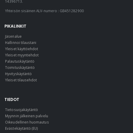
14396713.
Yhteisön sisäinen ALV-numero : GB451282900
PIKALINKIT
Jäsenalue
Hallinnoi tilaustani
Yleiset käyttöehdot
Yleiset myyntiehdot
Palautuskäytäntö
Toimituskäytäntö
Hyvityskäytäntö
Yleiset tilausehdot
TIEDOT
Tietosuojakäytäntö
Myynnin jälkeinen palvelu
Oikeudellinen huomautus
Evästekäytäntö (EU)