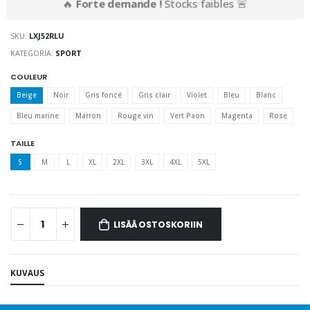
🔥
Forte demande !
Stocks faibles 🚨
SKU:
LXJ52RLU
KATEGORIA:
SPORT
COULEUR
Beige
Noir
Gris foncé
Gris clair
Violet
Bleu
Blanc
Bleu marine
Marron
Rouge vin
Vert Paon
Magenta
Rose
TAILLE
S
M
L
XL
2XL
3XL
4XL
5XL
LISÄÄ OSTOSKORIIN
KUVAUS