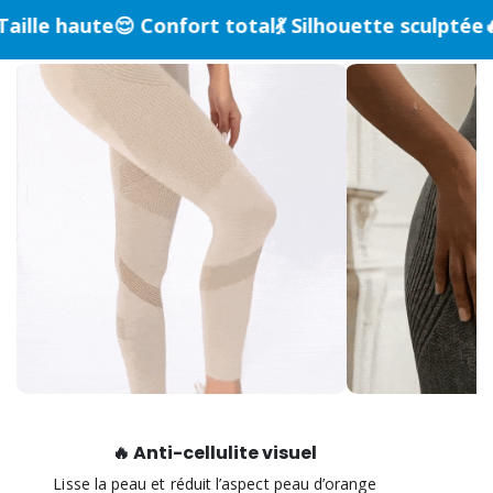
ute
😌 Confort total
💃 Silhouette sculptée
🔥 Anti-cel
🔥 Anti-cellulite visuel
Lisse la peau et réduit l’aspect peau d’orange