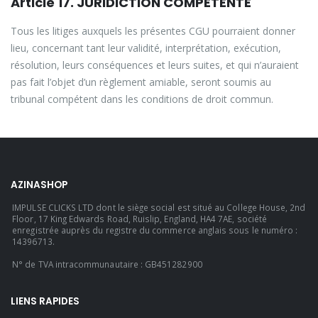
Article 17. JURIDICTION COMPÉTENTE
Tous les litiges auxquels les présentes CGU pourraient donner
lieu, concernant tant leur validité, interprétation, exécution,
résolution, leurs conséquences et leurs suites, et qui n’auraient
pas fait l’objet d’un règlement amiable, seront soumis au
tribunal compétent dans les conditions de droit commun.
AZINASHOP
IMPULSE CLICKS LTD dont le siège social est situé au College House, 2nd
Floor, 17 King Edwards Road, Ruislip, England, HA4 7AE, société
enregistrée auprès du registre du commerce anglais sous le numéro :
14396713.
N° de TVA intracommunautaire : GB451282900
LIENS RAPIDES