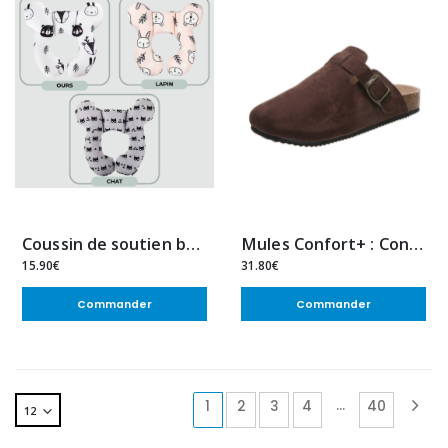
Coussin de soutien bébé – Confort & sécurité au quotidien
Mules Confort+ : Confort et style au quotidien
15.90€
31.80€
Commander
Commander
…
1
2
3
4
40