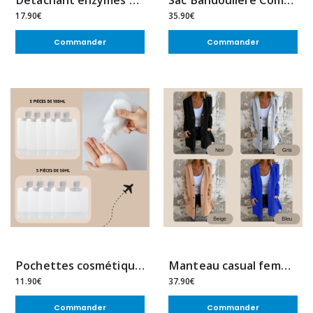
Détachant enzymes actives – Élimine les taches tenaces
Sac Bandoulière Compact Vintage
17.90€
35.90€
Commander
Commander
Pochettes cosmétiques voyage – Transport sécurisé & étanche
Manteau casual femme – Élégance simple & confort
11.90€
37.90€
Commander
Commander