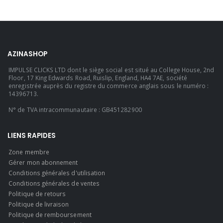
AZINASHOP
IMPULSE CLICKS LTD dont le siège social est situé au College House, 2nd
Floor, 17 King Edwards Road, Ruislip, England, HA4 7AE, société
enregistrée auprès du registre du commerce anglais sous le numéro :
14396713.
N° de TVA intracommunautaire : GB451282900
LIENS RAPIDES
Zone membre
Gérer mon abonnement
Conditions générales d'utilisation
Conditions générales de ventes
Politique de retours
Politique de livraison
Politique de remboursement