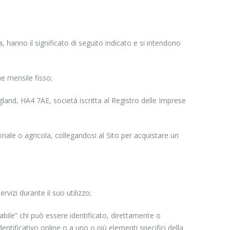
a, hanno il significato di seguito indicato e si intendono
e mensile fisso;
nd, HA4 7AE, società iscritta al Registro delle Imprese
onale o agricola, collegandosi al Sito per acquistare un
rvizi durante il suo utilizzo;
icabile” chi può essere identificato, direttamente o
entificativo online o a uno o più elementi specifici della