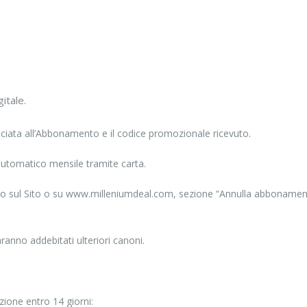
itale.
ssociata all’Abbonamento e il codice promozionale ricevuto.
utomatico mensile tramite carta.
 sul Sito o su www.milleniumdeal.com, sezione “Annulla abbonamento”, 
nno addebitati ulteriori canoni.
azione entro 14 giorni: