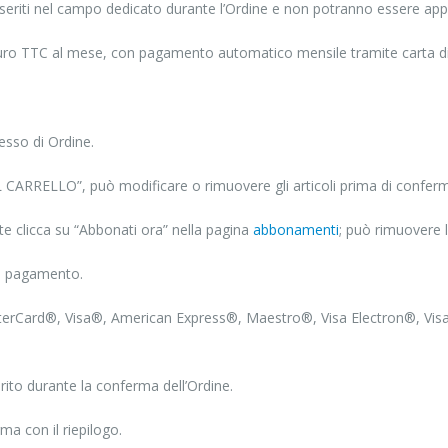
seriti nel campo dedicato durante l’Ordine e non potranno essere app
uro TTC al mese, con pagamento automatico mensile tramite carta di
cesso di Ordine.
L CARRELLO”, può modificare o rimuovere gli articoli prima di conferma
te clicca su “Abbonati ora” nella pagina
abbonamenti
; può rimuovere 
al pagamento.
sterCard®, Visa®, American Express®, Maestro®, Visa Electron®, Vis
ito durante la conferma dell’Ordine.
ma con il riepilogo.