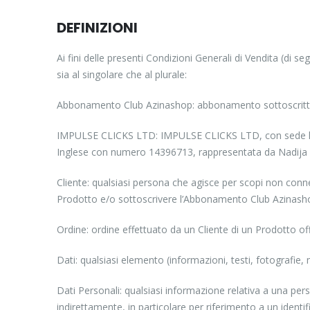
DEFINIZIONI
Ai fini delle presenti Condizioni Generali di Vendita (di se
sia al singolare che al plurale:
Abbonamento Club Azinashop: abbonamento sottoscritto da
IMPULSE CLICKS LTD: IMPULSE CLICKS LTD, con sede legal
Inglese con numero 14396713, rappresentata da Nadija Hl
Cliente: qualsiasi persona che agisce per scopi non connes
Prodotto e/o sottoscrivere l’Abbonamento Club Azinash
Ordine: ordine effettuato da un Cliente di un Prodotto o
Dati: qualsiasi elemento (informazioni, testi, fotografie, m
Dati Personali: qualsiasi informazione relativa a una person
indirettamente, in particolare per riferimento a un identif