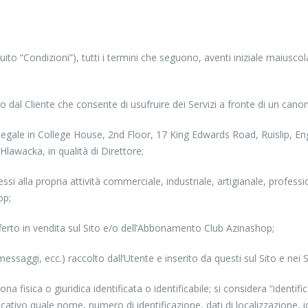
guito “Condizioni”), tutti i termini che seguono, aventi iniziale maiuscol
l Cliente che consente di usufruire dei Servizi a fronte di un canon
e in College House, 2nd Floor, 17 King Edwards Road, Ruislip, Engla
awacka, in qualità di Direttore;
si alla propria attività commerciale, industriale, artigianale, professi
op;
fferto in vendita sul Sito e/o dell’Abbonamento Club Azinashop;
essaggi, ecc.) raccolto dall’Utente e inserito da questi sul Sito e nei Se
a fisica o giuridica identificata o identificabile; si considera “identif
icativo quale nome, numero di identificazione, dati di localizzazione, id