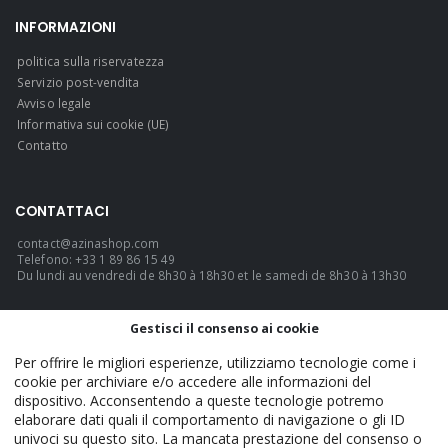
INFORMAZIONI
politica sulla riservatezza
Servizio post-vendita
Avviso legale
Informativa sui cookie (UE)
Contatto
CONTATTACI
contact@azinashop.com
Telefono: +33 1 89 86 15 49
Du lundi au vendredi de 8h30 à 18h30 et le samedi de 8h30 à 13h30
LINGUA
Gestisci il consenso ai cookie
Italiano
Per offrire le migliori esperienze, utilizziamo tecnologie come i
cookie per archiviare e/o accedere alle informazioni del
dispositivo. Acconsentendo a queste tecnologie potremo
elaborare dati quali il comportamento di navigazione o gli ID
AzinaShop - Official. © 2026. TUTTI I DIRITTI RISERVATI.
univoci su questo sito. La mancata prestazione del consenso o