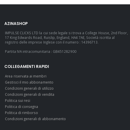
AZINASHOP
IMPULSE CLICKS LTD la cui sede legale si trova a College House, 2nd Floor,
17 King Edwards Road, Ruislip, England, HA4 7AE, Società iscritta al
registro delle imprese Inglese con il numero : 14396713.
Partita IVA intracomunitaria : GB451282900
COLLEGAMENTI RAPIDI
Area riservata ai membri
Gestisci il mio abbonamento
Condizioni generali di utilizzo
Condizioni generali di vendita
Politica sui resi
Politica di consegna
Politica di rimborso
Condizioni generali di abbonamento