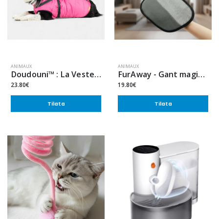
ANIMAUX
ANIMAUX
Doudouni™ : La Veste d’Hiver 3-en-1 (anti-froid, anti-vent, anti-pluie)
FurAway - Gant magique anti-poils
23.80€
19.80€
Tilata
Tilata