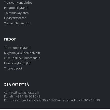
Yleiset myyntiehdot
Palautuskäytäntö
Toimituskäytäntö
Hyvityskäytäntö
Yleiset tilausehdot
TIEDOT
Tietosuojakäytäntö
Myynnin jälkeinen palvelu
Oikeudellinen huomautus
Evästekäytäntö (EU)
Yhteystiedot
OTA YHTEYTTÄ
contact@azinashop.com
Puhelin: +33 1 89 86 15 49
Du lundi au vendredi de 8h30 à 18h30 et le samedi de 8h30 à 13h30