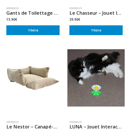
ANIMAUX
ANIMAUX
Gants de Toilettage Anti-Odeurs pour Chiens et Chats Reutilisabe (2 x 6 pcs)
Le Chasseur – Jouet Interactif
15.90€
39.90€
Tilata
Tilata
ANIMAUX
ANIMAUX
Le Nestor – Canapé-Lit
LUNA – Jouet Interactif Pour Chats