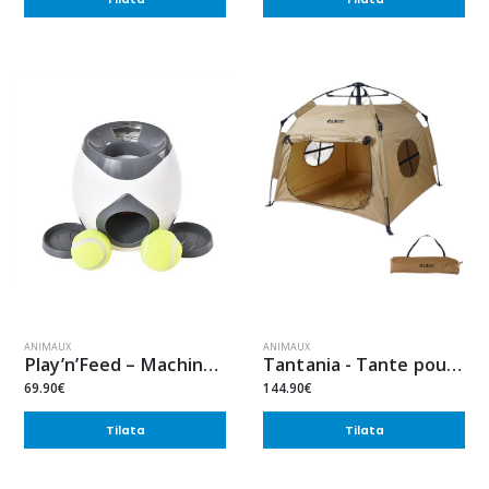
ANIMAUX
ANIMAUX
Play’n’Feed – Machine de Récompense
Tantania - Tante pour chien
69.90€
144.90€
Tilata
Tilata