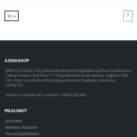
1
AZINASHOP
IMPULSE CLICKS LTD jonka rekisteröity toimipaikka sijaitsee osoitteessa
College House, 2nd Floor, 17 King Edwards Road, Ruislip, England, HA4
7AE, Yritys on rekisteröity kaupparekisteriin englanti numerolla :
14396713.
Yhteisön sisäinen ALV-numero : GB451282900
PIKALINKIT
Jäsenalue
Hallinnoi tilaustani
Yleiset käyttöehdot