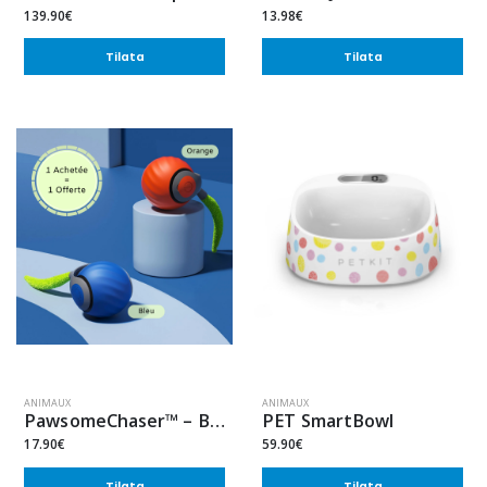
139.90€
13.98€
Tilata
Tilata
ANIMAUX
ANIMAUX
PawsomeChaser™ – Boule Interactif Chat
PET SmartBowl
17.90€
59.90€
Tilata
Tilata