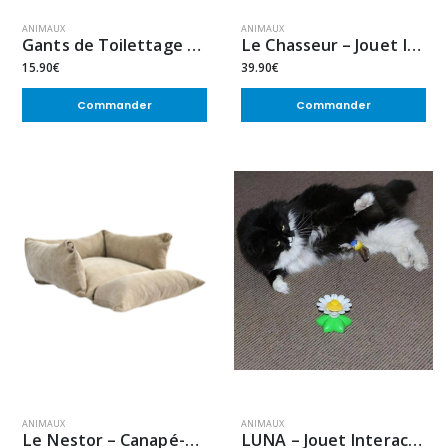
ANIMAUX
ANIMAUX
Gants de Toilettage Anti-Odeurs pour Chiens et Chats Reutilisabe (2 x 6 pcs)
Le Chasseur – Jouet Interactif
15.90€
39.90€
Commander
Commander
ANIMAUX
ANIMAUX
Le Nestor – Canapé-Lit
LUNA – Jouet Interactif Pour Chats