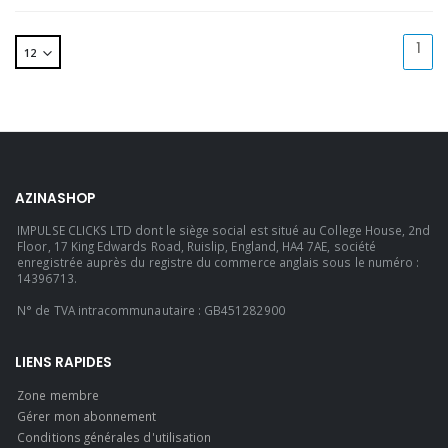
1
AZINASHOP
IMPULSE CLICKS LTD dont le siège social est situé au College House, 2nd
Floor, 17 King Edwards Road, Ruislip, England, HA4 7AE, société
enregistrée auprès du registre du commerce anglais sous le numéro :
14396713.
N° de TVA intracommunautaire : GB451282900
LIENS RAPIDES
Zone membre
Gérer mon abonnement
Conditions générales d'utilisation