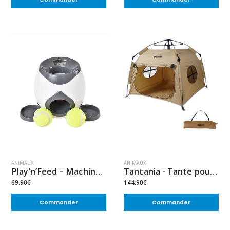
ANIMAUX
ANIMAUX
Play’n’Feed – Machine de Récompense
Tantania - Tante pour chien
69.90€
144.90€
Commander
Commander