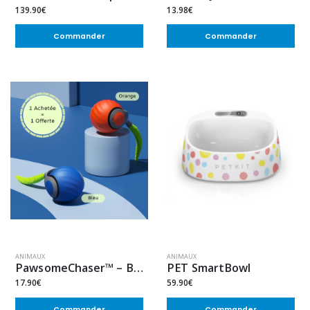
139.90€
13.98€
Commander
Commander
ANIMAUX
ANIMAUX
PawsomeChaser™ – Boule Interactif Chat
PET SmartBowl
17.90€
59.90€
Commander
Commander