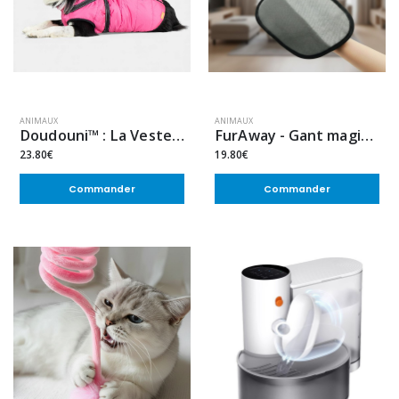
ANIMAUX
ANIMAUX
Doudouni™ : La Veste d’Hiver 3-en-1 (anti-froid, anti-vent, anti-pluie)
FurAway - Gant magique anti-poils
23.80€
19.80€
Commander
Commander