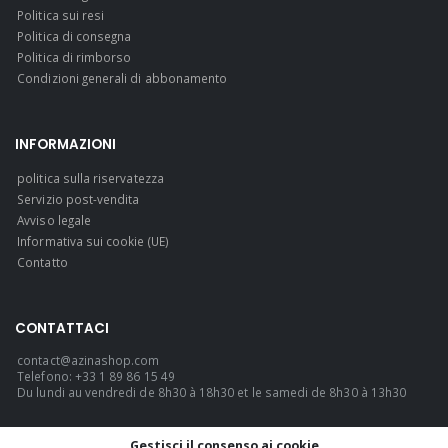
Politica sui resi
Politica di consegna
Politica di rimborso
Condizioni generali di abbonamento
INFORMAZIONI
politica sulla riservatezza
Servizio post-vendita
Avviso legale
Informativa sui cookie (UE)
Contatto
CONTATTACI
contact@azinashop.com
Telefono: +33 1 89 86 15 49
Du lundi au vendredi de 8h30 à 18h30 et le samedi de 8h30 à 13h30
LINGUA
Gestisci il consenso ai cookie