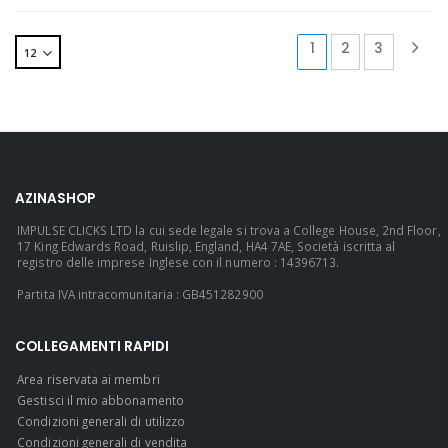
1
2
3
AZINASHOP
IMPULSE CLICKS LTD la cui sede legale si trova a College House, 2nd Floor,
17 King Edwards Road, Ruislip, England, HA4 7AE, Società iscritta al
registro delle imprese Inglese con il numero : 14396713.
Partita IVA intracomunitaria : GB451282900
COLLEGAMENTI RAPIDI
Area riservata ai membri
Gestisci il mio abbonamento
Condizioni generali di utilizzo
Condizioni generali di vendita