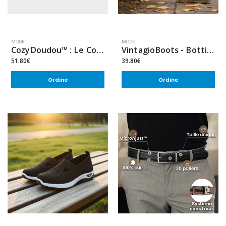
MODE
MODE
CozyDoudou™ : Le Compagnon Douillet de Vos Pieds (2 paires)
VintagioBoots - Bottines orthopédiques vintage confort & robustesse
51.80€
39.80€
Ordine
Ordine