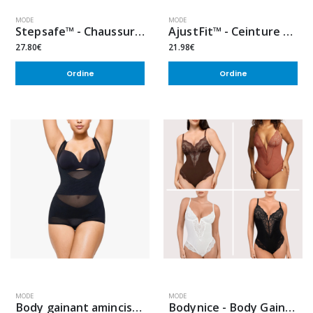
MODE
MODE
Stepsafe™ - Chaussures Orthopédiques Confort + Soutien Postural
AjustFit™ - Ceinture sans trou ajustable
27.80€
21.98€
Ordine
Ordine
MODE
MODE
Body gainant amincissant
Bodynice - Body Gainant Sculptant à Dentelle