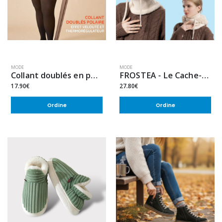
MODE
MODE
Collant doublés en polaire chaud - Effet velouté et thermorégulateur
FROSTEA - Le Cache-Cou Chauffant (Taille Unique)
17.90€
27.80€
Ordine
Ordine