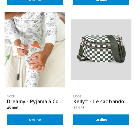
MODE
MODE
Dreamy - Pyjama à Colorier Magique
Kelly™ - Le sac bandoulière conçu pour les mamans
45.00€
33.98€
Ordine
Ordine