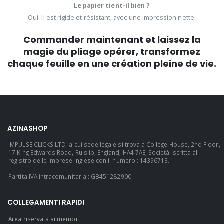
Le papier tient-il bien ?
Oui. Il est rigide et résistant, avec une impression nette.
Commander maintenant et laissez la
magie du pliage opérer, transformez
chaque feuille en une création pleine de vie.
AZINASHOP
IMPULSE CLICKS LTD la cui sede legale si trova a College House, 2nd Floor,
17 King Edwards Road, Ruislip, England, HA4 7AE, Società iscritta al
registro delle imprese Inglese con il numero : 14396713.
Partita IVA intracomunitaria : GB451282900
COLLEGAMENTI RAPIDI
Area riservata ai membri