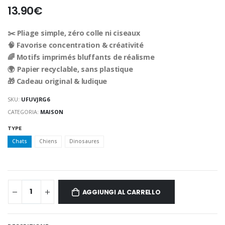
13.90€
✂️ Pliage simple, zéro colle ni ciseaux
🧠 Favorise concentration & créativité
🌈 Motifs imprimés bluffants de réalisme
🌍 Papier recyclable, sans plastique
🎁 Cadeau original & ludique
SKU:
UFUVJRG6
CATEGORIA:
MAISON
TYPE
Chats
Chiens
Dinosaures
AGGIUNGI AL CARRELLO